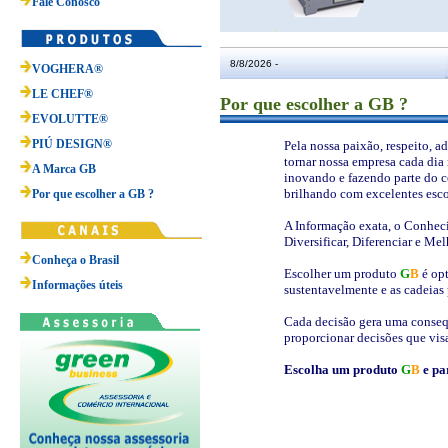
Fale Conosco
8/8/2026 -
VOGHERA®
LE CHEF®
Por que escolher a GB ?
EVOLUTTE®
PIÚ DESIGN®
Pela nossa paixão, respeito, 
tornar nossa empresa cada dia
A Marca GB
inovando e fazendo parte do ce
brilhando com excelentes esco
Por que escolher a GB ?
A Informação exata, o Conheci
Diversificar, Diferenciar e Me
Conheça o Brasil
Escolher um produto
G
B
é opt
Informações úteis
sustentavelmente e as cadeias
Cada decisão gera uma conseq
proporcionar decisões que vi
Escolha um produto
G
B
e pa